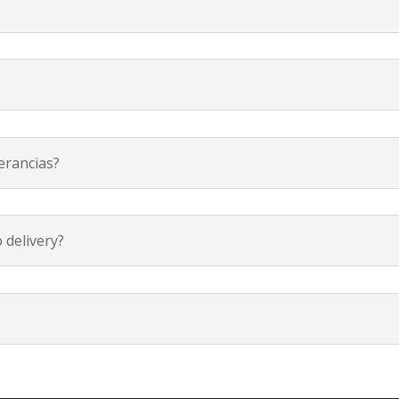
erancias?
 delivery?